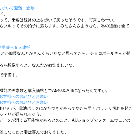
ら歩いて避難 倉敷
ド。
って、乗客は線路の上を歩いて戻ったそうです。写真こわーい。
らブルってその拍子に落ちます。みなさんさようなら。私の遺産は全て
Ｖ男優ら８人逮捕
んとか加藤なんとかさんくらいだなと思ってたら、チョコボールさんが捕
ろを想像すると、なんだか微笑ましいな。
で準備中。
の画素数と購入価格とでA5403CA-IIになったんですが。
中のお客様へのお詫びとお願い
中のお客様へのお詫びとお願い
かりませんが、電池パックにがたつきがあってやたら早くバッテリ切れを起こ
ッテリが送られるそう。
のデータが消える可能性があるとのこと。AUショップでファームウェアの
麗になったと妻は喜んでおりました。