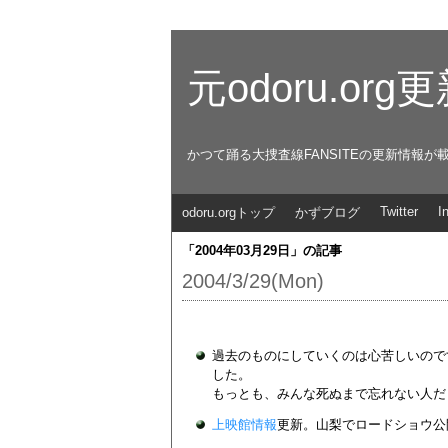
元odoru.or
かつて踊る大捜査線FANSITEの更新情報が
Twitter
I
odoru.orgトップ
かずブログ
「2004年03月29日」の記事
2004/3/29(Mon)
過去のものにしていくのは心苦しいので
した。
もっとも、みんな死ぬまで忘れない人だ
上映館情報
更新。山梨でロードショウ公