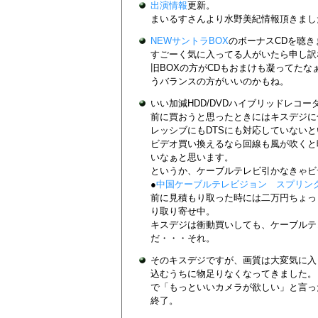
出演情報
更新。
まいるすさんより水野美紀情報頂きまし
NEWサントラBOX
のボーナスCDを聴き
すごーく気に入ってる人がいたら申し訳
旧BOXの方がCDもおまけも凝ってたな
うバランスの方がいいのかもね。
いい加減HDD/DVDハイブリッドレコ
前に買おうと思ったときにはキスデジに
レッシブにもDTSにも対応していない
ビデオ買い換えるなら回線も風が吹くと
いなぁと思います。
というか、ケーブルテレビ引かなきゃビ
●
中国ケーブルテレビジョン スプリン
前に見積もり取った時には二万円ちょっ
り取り寄せ中。
キスデジは衝動買いしても、ケーブルテ
だ・・・それ。
そのキスデジですが、画質は大変気に入
込むうちに物足りなくなってきました。
で「もっといいカメラが欲しい」と言っ
終了。