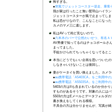
怖すぎる。
●
突風でジェットコースター逆走、乗客
我が家は行ったこと無い鷲羽山ハイラン
ジェットコースターが風で止まってしま
私は恐がりなので、こんなことになった
カメのマメ三に遺します。
私はAVって殆ど見ないので。
●
六本木のバーで公然わいせつ、有名Ａ
AV男優で知ってるのはチョコボールさ
まってました。
手錠かけられてちっちゃくなってるとこ
本当にどうでもいい企画を思いついたの
しなきゃいけないことは後回し。
妻がケータイを買い換えました。カメラ機能
●
au携帯電話「A5403CA」をご利用
●
au携帯電話「A5503SA」をご利用
5403の方はIIも含まれているのか分
すものがあるそうです。対象の人にはバ
5503の方はEメールとデータフォルダ
書き換えをしてくれる模様。
不具合の方は分かりませんが、写真が綺