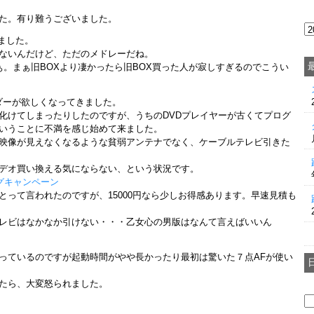
た。有り難うございました。
ました。
ないんだけど、ただのメドレーだね。
ぁ。まぁ旧BOXより凄かったら旧BOX買った人が寂しすぎるのでこうい
ーダーが欲しくなってきました。
化けてしまったりしたのですが、うちのDVDプレイヤーが古くてプログ
ということに不満を感じ始めて来ました。
映像が見えなくなるような貧弱アンテナでなく、ケーブルテレビ引きた
デオ買い換える気にならない、という状況です。
グキャンペーン
とって言われたのですが、15000円なら少しお得感あります。早速見積も
レビはなかなか引けない・・・乙女心の男版はなんて言えばいいん
っているのですが起動時間がやや長かったり最初は驚いた７点AFが使い
たら、大変怒られました。