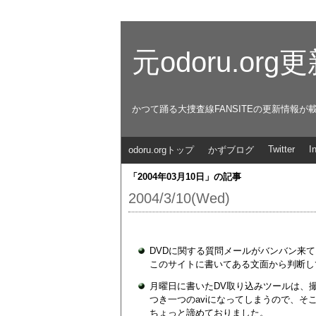
元odoru.or
かつて踊る大捜査線FANSITEの更新情報が
Twitter
I
odoru.orgトップ
かずブログ
「2004年03月10日」の記事
2004/3/10(Wed)
DVDに関する質問メールがバンバン来
このサイトに書いてある文面から判断し
月曜日に書いたDV取り込みツールは、
つき一つのaviになってしまうので、
ちょっと諦めておりました。