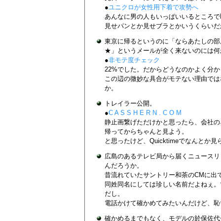
●
ユニクロが女性用下着で攻勢へ
あんなに男の人もいっぱいいるところで
見せパンとか見せブラとかいうくらいだ
東京に帰るというのに「ならあたしの部
★」というメールが全く来ないのには何
●
非モテ度チェック
22%でした。だからどうなのかよく分
この辺の微妙な具合がモテない理由では
か。
トレイラー公開。
●
C A S S H E R N . C O M
静止画繋げただけかと思ったら、会社の
帰ってからちゃんと見よう。
と思ったけど、Quicktimeでなんと
広島のあるテレビ局から届くニュースリ
んだろうか。
昔流れていたサントリー和茶のCMに出
同姓同名にしては珍しい名前だよねぇ。
だし。
電話かけて確かめてみたいんだけど、恥
確かめるまでもなく、モデルの於保佐代