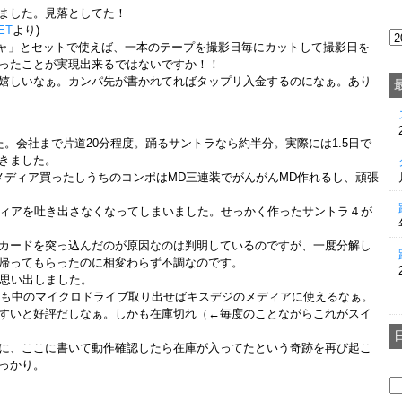
ました。見落としてた！
ET
より)
ャプチャ」とセットで使えば、一本のテープを撮影日毎にカットして撮影日を
ったことが実現出来るではないですか！！
嬉しいなぁ。カンパ先が書かれてればタップリ入金するのになぁ。あり
。会社まで片道20分程度。踊るサントラなら約半分。実際には1.5日で
きました。
メディア買ったしうちのコンポはMD三連装でがんがんMD作れるし、頑張
ディアを吐き出さなくなってしまいました。せっかく作ったサントラ４が
カードを突っ込んだのが原因なのは判明しているのですが、一度分解し
帰ってもらったのに相変わらず不調なのです。
思い出しました。
っても中のマイクロドライブ取り出せばキスデジのメディアに使えるなぁ。
すいと好評だしなぁ。しかも在庫切れ（←毎度のことながらこれがスイ
に、ここに書いて動作確認したら在庫が入ってたという奇跡を再び起こ
っかり。