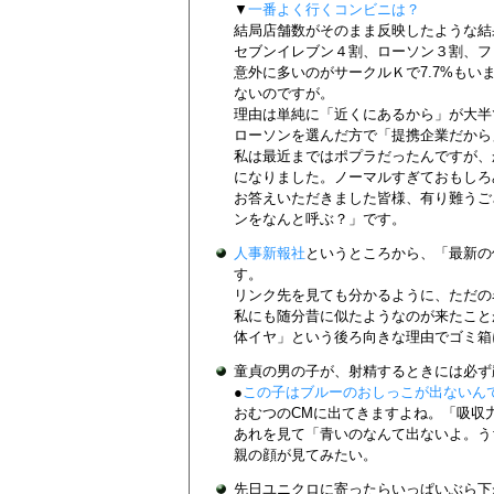
▼
一番よく行くコンビニは？
結局店舗数がそのまま反映したような結
セブンイレブン４割、ローソン３割、フ
意外に多いのがサークルＫで7.7%も
ないのですが。
理由は単純に「近くにあるから」が大半
ローソンを選んだ方で「提携企業だから
私は最近まではポプラだったんですが、
になりました。ノーマルすぎておもしろ
お答えいただきました皆様、有り難うご
ンをなんと呼ぶ？」です。
人事新報社
というところから、「最新の
す。
リンク先を見ても分かるように、ただの
私にも随分昔に似たようなのが来たこと
体イヤ」という後ろ向きな理由でゴミ箱
童貞の男の子が、射精するときには必ず
●
この子はブルーのおしっこが出ないん
おむつのCMに出てきますよね。「吸収
あれを見て「青いのなんて出ないよ。う
親の顔が見てみたい。
先日ユニクロに寄ったらいっぱいぶら下