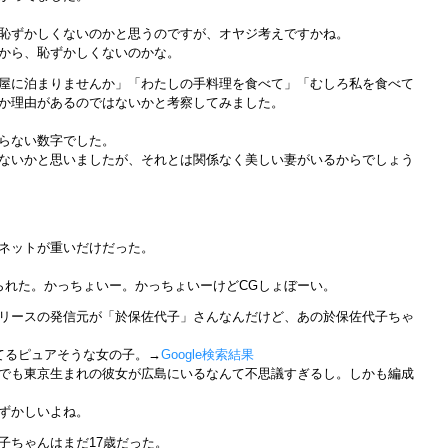
恥ずかしくないのかと思うのですが、オヤジ考えですかね。
から、恥ずかしくないのかな。
屋に泊まりませんか」「わたしの手料理を食べて」「むしろ私を食べて
か理由があるのではないかと考察してみました。
からない数字でした。
ないかと思いましたが、それとは関係なく美しい妻がいるからでしょう
ネットが重いだけだった。
か見られた。かっちょいー。かっちょいーけどCGしょぼーい。
リースの発信元が「於保佐代子」さんなんだけど、あの於保佐代子ちゃ
てるピュアそうな女の子。→
Google検索結果
でも東京生まれの彼女が広島にいるなんて不思議すぎるし。しかも編成
ずかしいよね。
子ちゃんはまだ17歳だった。