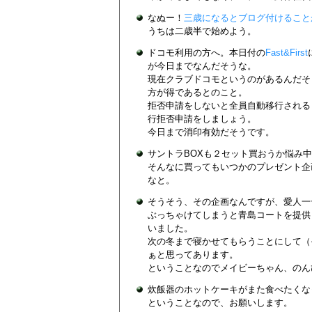
なぬー！
三歳になるとブログ付けること
うちは二歳半で始めよう。
ドコモ利用の方へ。本日付の
Fast&First
が今日までなんだそうな。
現在クラブドコモというのがあるんだそ
方が得であるとのこと。
拒否申請をしないと全員自動移行される
行拒否申請をしましょう。
今日まで消印有効だそうです。
サントラBOXも２セット買おうか悩み
そんなに買ってもいつかのプレゼント企
なと。
そうそう、その企画なんですが、愛人一
ぶっちゃけてしまうと青島コートを提供
いました。
次の冬まで寝かせてもらうことにして（
ぁと思ってあります。
ということなのでメイビーちゃん、のん
炊飯器のホットケーキがまた食べたくな
ということなので、お願いします。