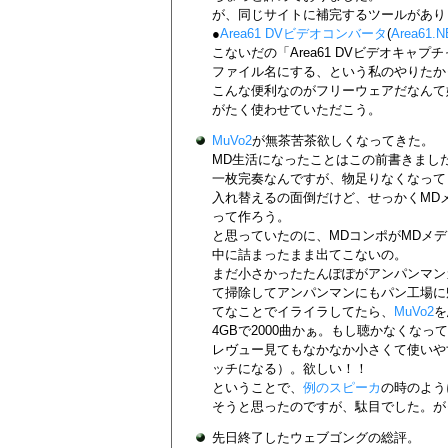
が、同じサイトに補完するツールがあり
●
Area61 DVビデオコンバータ
(
Area61.N
こないだの「Area61 DVビデオキ
ファイル名にする、という私のやりたか
こんな便利なのがフリーウェアだなんて
がたく使わせていただこう。
MuVo2
が無茶苦茶欲しくなってきた。
MD生活になったことはこの前書きました
一枚完奏なんですが、物足りなくなって
入れ替えるの面倒だけど、せっかくMD
って作ろう。
と思っていたのに、MDコンポがMDメ
中に詰まったまま出てこないの。
まだ小さかったたんぽぽがアンパンマン
て掃除してアンパンマンにもパン工場に
てなことでイライラしてたら、
MuVo2
を
4GBで2000曲かぁ。もし聴かなくな
レヴュー見てもなかなか小さくて使いや
ッチになる）。欲しい！！
ということで、
例のスピーカ
の時のよう
そうと思ったのですが、駄目でした。が
先日終了したウェブゴングの総評。