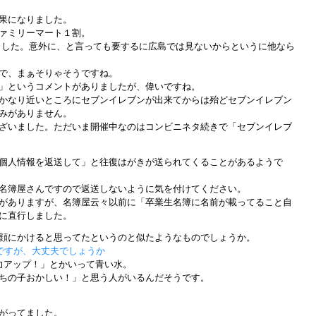
果になりました。
ァミリーマート１割。
いました。意外に、と言っても要するに広島では見ないからというに他なら
で、まぁそりゃそうですね。
」というコメントがありましたが、偉いですね。
かなり近いところにセブンイレブンが出来てからは殆どセブンイレブン
みがありません。
ざいました。ただいま開催中なのはコンビニネタ続きで「セブンイレブ
個人情報を返送して」と往復はがきが送られてくることがあるようで
名簿屋さんですので返送しないように気を付けてください。
がありますが、名簿屋云々以前に「卒業生名簿に名前が載ってること自
に直行しました。
顔にかけると思ってたというのと似たようなものでしょうか。
ですが、大丈夫でしょうか
力アップ！」とかいって青い水。
ちの子おかしい！」と思う人がいるんだそうです。
がってました。