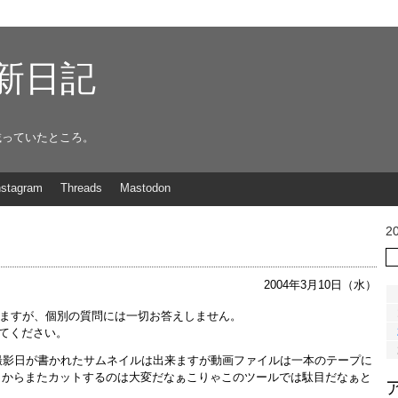
g更新日記
載っていたところ。
nstagram
Threads
Mastodon
2
2004年3月10日（水）
てますが、個別の質問には一切お答えしません。
てください。
撮影日が書かれたサムネイルは出来ますが動画ファイルは一本のテープに
そこからまたカットするのは大変だなぁこりゃこのツールでは駄目だなぁと