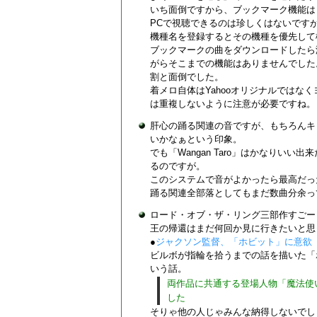
いち面倒ですから、ブックマーク機能は
PCで視聴できるのは珍しくはないです
機種名を登録するとその機種を優先して
ブックマークの曲をダウンロードしたら
がらそこまでの機能はありませんでした
割と面倒でした。
着メロ自体はYahooオリジナルでは
は重複しないように注意が必要ですね。
肝心の踊る関連の音ですが、もちろんキ
いかなぁという印象。
でも「Wangan Taro」はかなりい
るのですが。
このシステムで音がよかったら最高だっ
踊る関連全部落としてもまだ数曲分余っ
ロード・オブ・ザ・リング三部作すごー
王の帰還はまだ何回か見に行きたいと思
●
ジャクソン監督、「ホビット」に意欲
ビルボが指輪を拾うまでの話を描いた「
いう話。
両作品に共通する登場人物「魔法使
した
そりゃ他の人じゃみんな納得しないでし