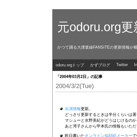
元odoru.or
かつて踊る大捜査線FANSITEの更新情報が
Twitter
I
odoru.orgトップ
かずブログ
「2004年03月2日」の記事
2004/3/2(Tue)
出演情報
更新。
どっさり更新するときは半分くらいは署
マシューと水野美紀がどうはじけるのか
あと湾子さんから甲本氏の情報もいただ
昨日書いた
オンライン似顔絵メーカー
で