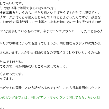
とてもいいです。
が、やはり耳で確認できるのはいいです。
検索出来るというのも、当たり前といえばそうですがとても親切です。
済マークが付くとか消えるとかしてくれるとよかったんですが、残念な
。おかげで13曲登録して一曲落とし忘れた時にその一曲を見つけるのが
なくヨソが提供しているものです。今までヨソでダウンロードしたことある人
ャリアや機種によっても違うでしょうが、同じ曲ならフジメロの方が良
い出来だと思います。元がショボ目の音なので着メロにしやすいというのもあ
たんですけどね。
てるので、何か関係ないところも試してみよう。
くよかったです。
ってます。
ホビットの冒険」という話があるのですが、これも是非映画化したいと
いのガンダルフ」は、同じイアン・マッケランに演じてもらいたいと話
ょ。