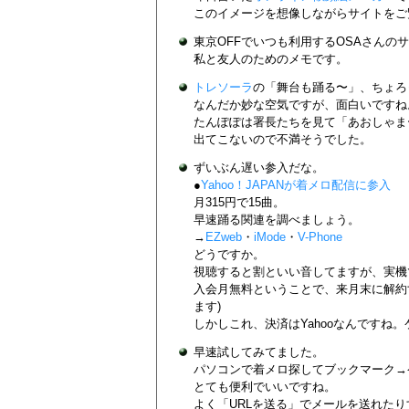
このイメージを想像しながらサイトをご
東京OFFでいつも利用するOSAさんの
私と友人のためのメモです。
トレソーラ
の「舞台も踊る〜」、ちょろ
なんだか妙な空気ですが、面白いですね
たんぽぽは署長たちを見て「あおしゃま
出てこないので不満そうでした。
ずいぶん遅い参入だな。
●
Yahoo！JAPANが着メロ配信に参入
月315円で15曲。
早速踊る関連を調べましょう。
→
EZweb
・
iMode
・
V-Phone
どうですか。
視聴すると割といい音してますが、実機
入会月無料ということで、来月末に解約
ます)
しかしこれ、決済はYahooなんですね
早速試してみてました。
パソコンで着メロ探してブックマーク→
とても便利でいいですね。
よく「URLを送る」でメールを送れたり