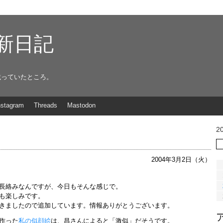
g更新日記
載っていたところ。
nstagram
Threads
Mastodon
2
2004年3月2日（火）
長絡みなんですが、今日もそんな感じで。
も楽しみです。
きましたので追加しています。情報ありがとうございます。
作った
私の似顔絵
は、昌さんによると「激似」だそうです。