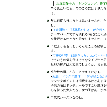
現在製作中の「キングコング」終了
早く見たいなぁ。そのころには子供たち
う。
年に何度も行こうとは思いませんが、た
し。
●
＜遊園地＞「浅草花やしき」が存続へ
テーマパークですら潰れる時代によく頑
今後行けるかどうか分かりませんが。（
「歌よりももっといろんなことを経験し
す。
●
市井紗耶香 妊娠５カ月、元メンバー
そういうの気を付けそうなタイプだと思
旦那の稼ぎは大丈夫でしょうか。まぁ私
小学校の頃こんなこと考えてたなぁ。
●
紀藤 ドラクエ魔球！！何が起こるか
マジックポイントは消費するけどあまり
子供の頃はドッチボールですごい魔球を
心を持った大人だな。女の子はあこがれ
卒業式シーズンなのね。