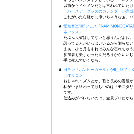
以前からイケメンだとは言われていたけ
→
バースデーグッズのカレンダーが完成
これがいたら確かに浮いちゃうなぁ。パ
愛知音楽“密”フェス「NAMIMONOG
ネックス）
たぶん反省はしてないと思うんだよね。
怒ってる人がいっぱいいるから謝らない
まぁ、ひと月もすればみんな忘れちゃう
参加者も楽しかったんだろうからいいじ
手に死んでいくなら。
日テレ『ボンビーガール』が9月終了 K
（オリコン）
おしゃれイズムとか、割と長めの番組が
私がいま終わって欲しいのは「モニタリ
です。
仕込みがバレないのは、全員プロだから