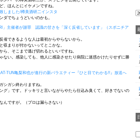
ど、ほんとにイケメンですね。
致しました/樽美酒研二インスタ
ンダでちょうどいいのかも。
ATARI」主催者が謝罪 認識の甘さを「深く反省しています」（スポニチア
反省できるような人は最初からやらないから。
と収まりが付かないってとこかな。
から、そこまで逃げ切れるといいですね。
ゃない。感染しても、他人に感染させたり病院に迷惑かけたりせずに勝
AT-TUN亀梨和也が進行の新バラエティー『ひと目でわかる!!』放送へ
ガシガシ終わりますね。
ング」です。ドッキリと言いながらやたら仕込み臭くて、好きでないの
なんですが。（プロは漏らさない）