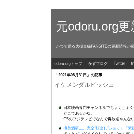
元odoru.or
かつて踊る大捜査線FANSITEの更新情報が
Twitter
I
odoru.orgトップ
かずブログ
「2021年08月31日」の記事
イケメンダルビッシュ
日本映画専門チャンネルでちょくちょく
どこであるかな。
CSのフジテレビでなんで再放送やんな
樽美酒研二、完全“顔出し”ショット「素
ずっとパンダメイクしているゴールデン