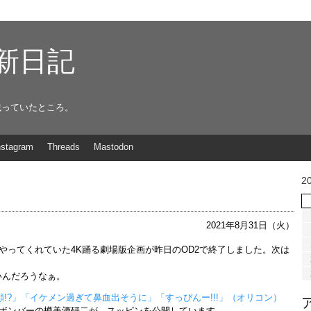
g更新日記
載っていたところ。
nstagram
Threads
Mastodon
2
2021年8月31日（火）
やってくれていた4K踊る劇場版企画が昨日のOD2で終了しました。次は
いんだろうなぁ。
顔!?」「イケメン過ぎて鼻血出そうに」「すっぴんー!!!」（オリコン）
ボンバーの樽美酒研二が、スッピンを公開しています。