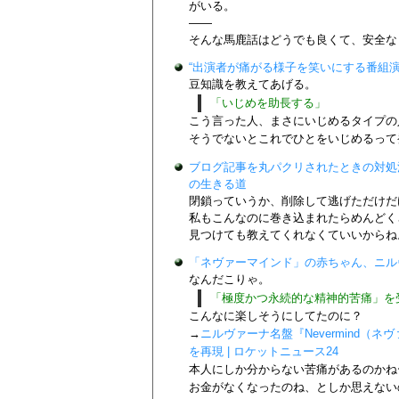
がいる。
——
そんな馬鹿話はどうでも良くて、安全な
“出演者が痛がる様子を笑いにする番組演出”
豆知識を教えてあげる。
「いじめを助長する」
こう言った人、まさにいじめるタイプの
そうでないとこれでひとをいじめるって
ブログ記事を丸パクリされたときの対処
の生きる道
閉鎖っていうか、削除して逃げただけだ
私もこんなのに巻き込まれたらめんどく
見つけても教えてくれなくていいからね
「ネヴァーマインド」の赤ちゃん、ニルヴァ
なんだこりゃ。
「極度かつ永続的な精神的苦痛」を
こんなに楽しそうにしてたのに？
→
ニルヴァーナ名盤『Nevermind（
を再現 | ロケットニュース24
本人にしか分からない苦痛があるのかね
お金がなくなったのね、としか思えない