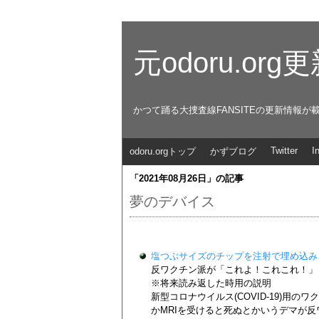
元odoru.or
かつて踊る大捜査線FANSITEの更新情報が
Twitter
I
odoru.orgトップ
かずブログ
「2021年08月26日」の記事
夢のデバイス
塩つぶサイズのチップを注射で埋め込み 超音波で
反ワクチン派が「これよ！これこれ！」
※将来読み返した時用の説明
新型コロナウイルス(COVID-19)用
かMRIを受けると死ぬとかいうデマが