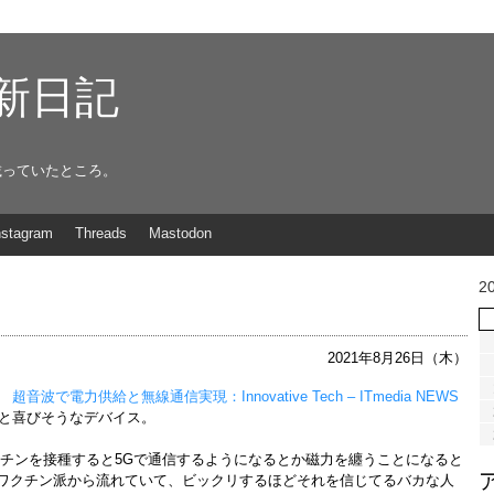
g更新日記
載っていたところ。
nstagram
Threads
Mastodon
2
2021年8月26日（木）
電力供給と無線通信実現：Innovative Tech – ITmedia NEWS
と喜びそうなデバイス。
のワクチンを接種すると5Gで通信するようになるとか磁力を纏うことになると
反ワクチン派から流れていて、ビックリするほどそれを信じてるバカな人