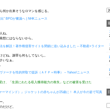
ら何か出来そうなロマンを感じる。
 BPOが審議へ | NHKニュース
人ね。
発想にはならないから。
法を解説！著作権侵害サイトを閉鎖に追い込みました – 不動産×ライター
けどね。謝罪も何もしてないし。
さいなぁ。
。
ーナを性的搾取で提訴（ＡＦＰ＝時事） – Yahoo!ニュース
受け、「生涯にわたる収入獲得能力の喪失」などの被害を受けた
ネヴァーマインド）』ジャケットの赤ちゃんが25歳に！ 本人が今の姿で写真
ー。
のだけど。