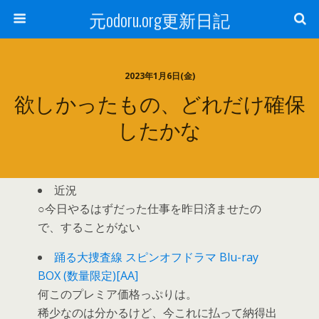
元odoru.org更新日記
2023年1月6日(金)
欲しかったもの、どれだけ確保
したかな
近況
○今日やるはずだった仕事を昨日済ませたの
で、することがない
踊る大捜査線 スピンオフドラマ Blu-ray
BOX (数量限定)[AA]
何このプレミア価格っぷりは。
稀少なのは分かるけど、今これに払って納得出