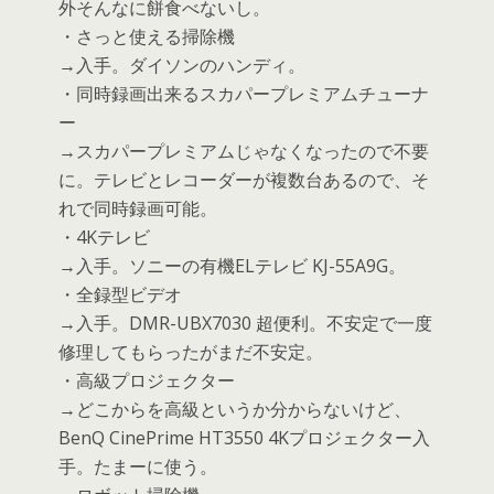
外そんなに餅食べないし。
・さっと使える掃除機
→入手。ダイソンのハンディ。
・同時録画出来るスカパープレミアムチューナ
ー
→スカパープレミアムじゃなくなったので不要
に。テレビとレコーダーが複数台あるので、そ
れで同時録画可能。
・4Kテレビ
→入手。ソニーの有機ELテレビ KJ-55A9G。
・全録型ビデオ
→入手。DMR-UBX7030 超便利。不安定で一度
修理してもらったがまだ不安定。
・高級プロジェクター
→どこからを高級というか分からないけど、
BenQ CinePrime HT3550 4Kプロジェクター入
手。たまーに使う。