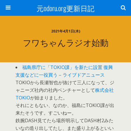
元odoru.org更新日記
2021年4月1日(木)
フワちゃんラジオ始動
福島県庁に「TOKIO課」を新たに設置 復興
支援などに一役買う – ライブドアニュース
TOKIOから長瀬智也が抜けて三人になって、ジ
ャニーズ社内の社内ベンチャーとして
株式会社
TOKIO
が始まりました。
それにともない、なのか、福島にTOKIO課が出
来たそうです。すごいねー。
鉄腕DASH見てたら場所明示してDASH村2みた
いなの造り出してたし、また盛り上がるといい