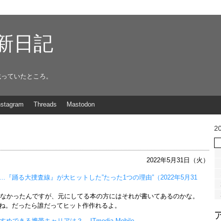
g更新日記
載っていたところ。
nstagram
Threads
Mastodon
2
2022年5月31日（火）
踊る大捜査線』が大ヒットした”たった1つの理由”（2022年5月31
からなかったんですが、元にしてる本の方にはそれが書いてあるのかな。
ね。だったら誰だってヒット作作れるよ。
きる携帯キャリアは？ – ITmedia Mobile