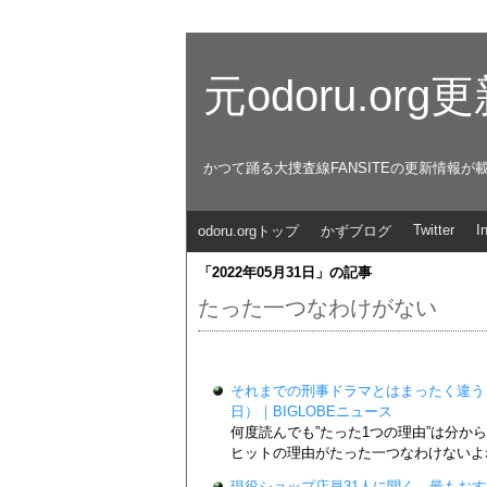
元odoru.or
かつて踊る大捜査線FANSITEの更新情報が
Twitter
I
odoru.orgトップ
かずブログ
「2022年05月31日」の記事
たった一つなわけがない
それまでの刑事ドラマとはまったく違う…『
日）｜BIGLOBEニュース
何度読んでも”たった1つの理由”は分
ヒットの理由がたった一つなわけないよ
現役ショップ店員31人に聞く、最もおすすめで