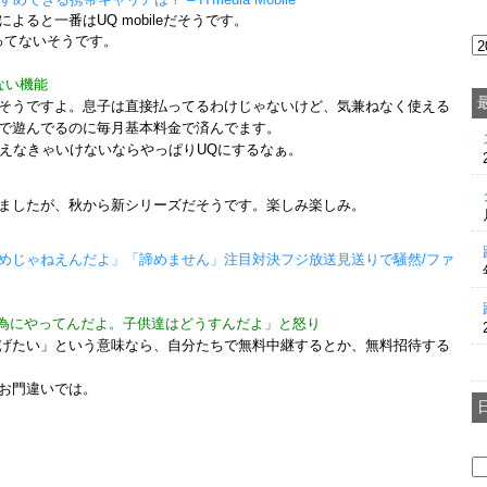
ると一番はUQ mobileだそうです。
ってないそうです。
かない機能
そうですよ。息子は直接払ってるわけじゃないけど、気兼ねなく使える
で遊んでるのに毎月基本料金で済んでます。
変えなきゃいけないならやっぱりUQにするなぁ。
ましたが、秋から新シリーズだそうです。楽しみ楽しみ。
めじゃねえんだよ」「諦めません」注目対決フジ放送見送りで騒然/ファ
為にやってんだよ。子供達はどうすんだよ」と怒り
げたい」という意味なら、自分たちで無料中継するとか、無料招待する
お門違いでは。