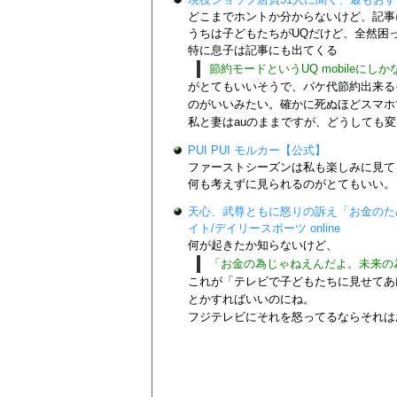
どこまでホントか分からないけど、記事によ
うちは子どもたちがUQだけど、全然困
特に息子は記事にも出てくる
節約モードというUQ mobileにし
がとてもいいそうで、パケ代節約出来る
のがいいみたい。確かに死ぬほどスマホ
私と妻はauのままですが、どうしても
PUI PUI モルカー【公式】
ファーストシーズンは私も楽しみに見て
何も考えずに見られるのがとてもいい。
天心、武尊ともに怒りの訴え「お金のた
イト/デイリースポーツ online
何が起きたか知らないけど、
「お金の為じゃねえんだよ。未来の
これが「テレビで子どもたちに見せてあ
とかすればいいのにね。
フジテレビにそれを怒ってるならそれは