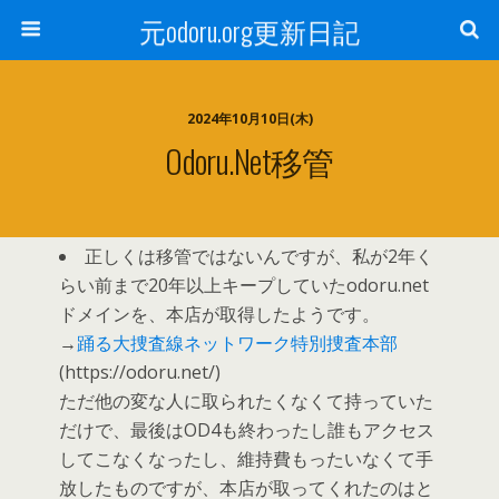
元odoru.org更新日記
2024年10月10日(木)
Odoru.net移管
正しくは移管ではないんですが、私が2年く
らい前まで20年以上キープしていたodoru.net
ドメインを、本店が取得したようです。
→
踊る大捜査線ネットワーク特別捜査本部
(https://odoru.net/)
ただ他の変な人に取られたくなくて持っていた
だけで、最後はOD4も終わったし誰もアクセス
してこなくなったし、維持費もったいなくて手
放したものですが、本店が取ってくれたのはと