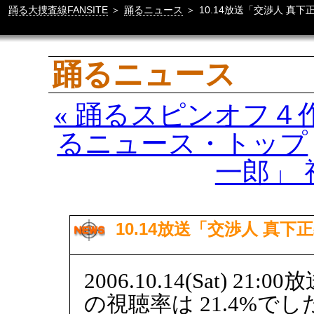
踊る大捜査線FANSITE
＞
踊るニュース
＞
10.14放送「交渉人 真下正
踊るニュース
« 踊るスピンオフ４
るニュース・トップ
一郎」 視
10.14放送「交渉人 真下正
2006.10.14(Sat) 
の視聴率は 21.4%でし