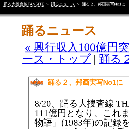
踊る大捜査線FANSITE
＞
踊るニュース
＞
踊る２、邦画実写No1に
踊るニュース
« 興行収入100億
ース・トップ
|
踊る２
踊る２、邦画実写No1に
8/20、踊る大捜査線 TH
111億円となり、これ
物語」(1983年)の記