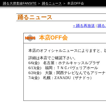
踊る大捜査線FANSITE
＞
踊るニュース
＞
本店OFF会
踊るニュース
« 踊る再放送
|
踊る
本店OFF会
本店のオフィシャルニュースによりますと、以
詳細は本店でご確認下さい。
6/6(金) 名古屋：ホテルキャッスルプラザ
6/13(金) 福岡：ＴＮＣパヴェリアホール
6/20(金) 大阪：関西テレビなんでもアリーナ
7/4(金) 札幌：ZANADU（ザナドゥ）