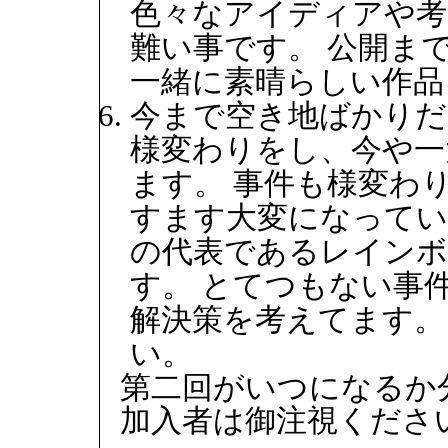
色々なアイディアや考
難い事です。 公開ま
一緒に素晴らしい作品
今まで空き地ばかりだ
様変わりをし、今や一
ます。 事件も様変わ
すます大変になっていま
の代表であるレインボ
す。 とてつもない事
解決策を考えてます。
い。
第二回がいつになるか
加入者は御注視くださ