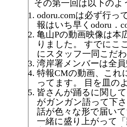
その第一回は以下のよ
odoru.comは必ず
報はいち早くodoru．
亀山Pの動画映像は本
りました。 すでにこ
にスタッフ一同こだわ
湾岸署メンバーは全員
特報CMの動画、これに
ってます。 目を皿の
皆さんが踊るに関して
がガンガン語って下さ
話が色々な形で届いて
一緒に盛り上がって「