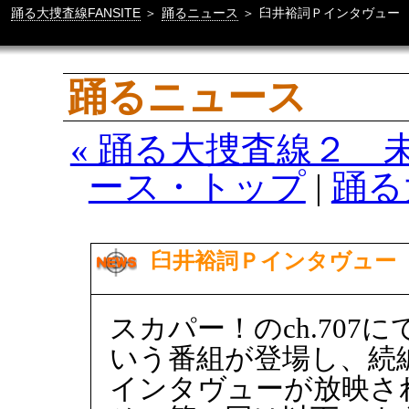
踊る大捜査線FANSITE
＞
踊るニュース
＞
臼井裕詞Ｐインタヴュー
踊るニュース
« 踊る大捜査線２ 
ース・トップ
|
踊る
臼井裕詞Ｐインタヴュー
スカパー！のch.70
いう番組が登場し、続
インタヴューが放映さ